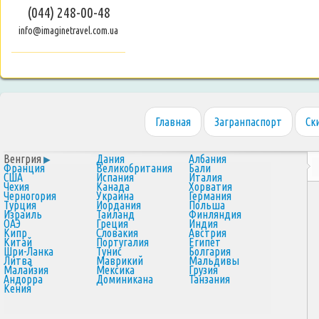
(044) 248-00-48
info@imaginetravel.com.ua
Главная
Загранпаспорт
Ск
Венгрия
Дания
Албания
Франция
Великобритания
Бали
США
Испания
Италия
Чехия
Канада
Хорватия
Черногория
Украина
Германия
Турция
Иордания
Польша
Израиль
Таиланд
Финляндия
ОАЭ
Греция
Индия
Кипр
Словакия
Австрия
Китай
Португалия
Египет
Шри-Ланка
Тунис
Болгария
Литва
Маврикий
Мальдивы
Малайзия
Мексика
Грузия
Андорра
Доминикана
Танзания
Кения