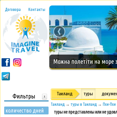
Договора
Контакты
‹
Новогодний тур на о.Занз
Таиланд
туры
докуме
Фильтры
X
Таиланд
→
туры в Таиланд
→
Пхи-Пхи
количество дней
туры не представлены или не удов