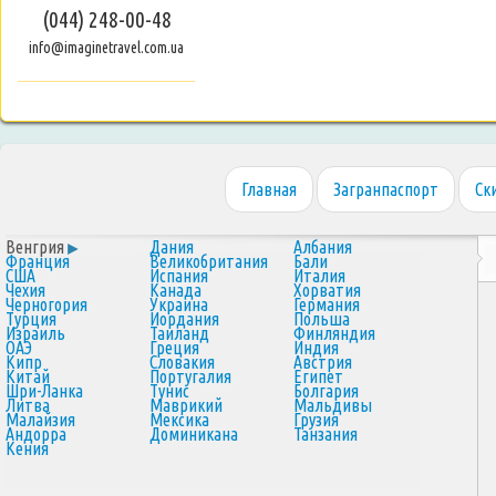
(044) 248-00-48
info@imaginetravel.com.ua
Главная
Загранпаспорт
Ск
Венгрия
Дания
Албания
Франция
Великобритания
Бали
США
Испания
Италия
Чехия
Канада
Хорватия
Черногория
Украина
Германия
Турция
Иордания
Польша
Израиль
Таиланд
Финляндия
ОАЭ
Греция
Индия
Кипр
Словакия
Австрия
Китай
Португалия
Египет
Шри-Ланка
Тунис
Болгария
Литва
Маврикий
Мальдивы
Малайзия
Мексика
Грузия
Андорра
Доминикана
Танзания
Кения