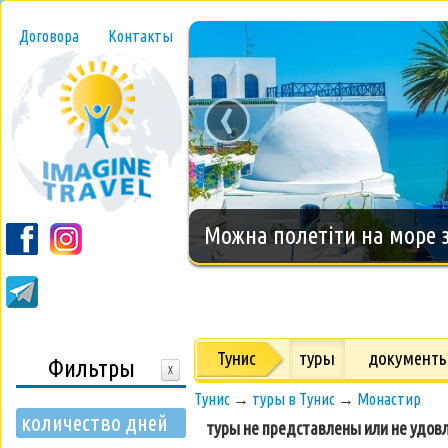
Договора
Контакты
‹
Новогодний тур на о.Занз
Тунис
туры
документ
Фильтры
X
Тунис
→
туры в Тунис
→
Монастир
количество дней
туры не представлены или не удов