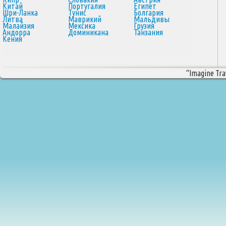
Китай
Португалия
Египет
Шри-Ланка
Тунис
Болгария
Литва
Маврикий
Мальдивы
Малайзия
Мексика
Грузия
Андорра
Доминикана
Танзания
Кения
“Imagine Trav