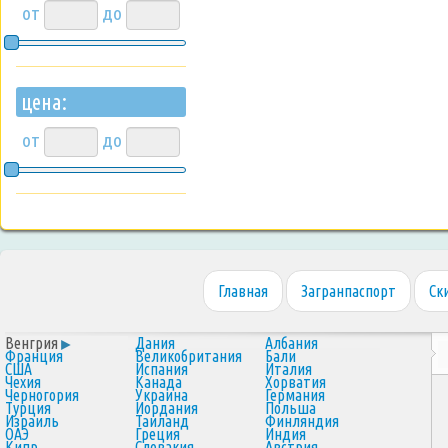
от
до
цена:
от
до
Главная
Загранпаспорт
Ск
Венгрия
Дания
Албания
Франция
Великобритания
Бали
США
Испания
Италия
Чехия
Канада
Хорватия
Черногория
Украина
Германия
Турция
Иордания
Польша
Израиль
Таиланд
Финляндия
ОАЭ
Греция
Индия
Кипр
Словакия
Австрия