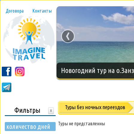
Договора
Контакты
‹
Новогодний тур на о.Занз
Туры без ночных переездов
Фильтры
X
Туры не представленны
количество дней