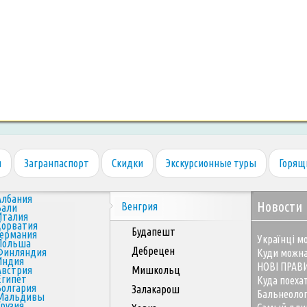
я
Загранпаспорт
Скидки
Экскурсионные туры
Горящ
Албания
Новости
Венгрия
Бали
Италия
Хорватия
Будапешт
Германия
Українці мо
Польша
Дебрецен
Финляндия
Куди можна
Индия
НОВІ ПРАВ
Австрия
Мишкольц
Египет
Куда поеха
Болгария
Залакарош
Бальнеоло
Мальдивы
Грузия