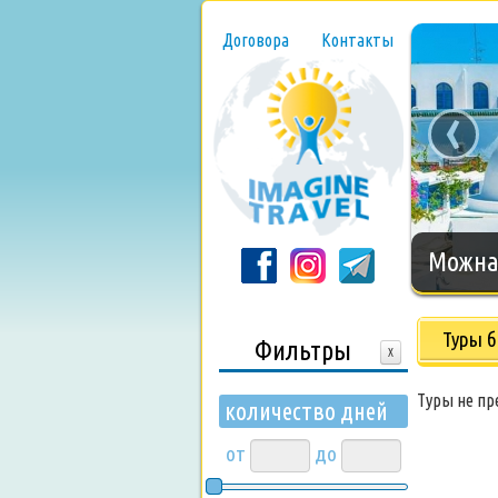
Договора
Контакты
‹
Нового
Туры б
Фильтры
X
Туры не п
количество дней
от
до