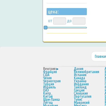
цена:
от
до
Главна
Венгрия
Дания
Франция
Великобритания
США
Испания
Чехия
Канада
Черногория
Украина
Турция
Иордания
Израиль
Таиланд
ОАЭ
Греция
Кипр
Словакия
Китай
Португалия
Шри-Ланка
Тунис
Литва
Маврикий
Малайзия
Мексика