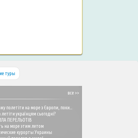
ие туры
все >>
жу полетіти на море з Європи, поки...
 летіти українцям сьогодні?
ИЛА ПЕРЕЛЬОТІВ
ть на море этим летом
гические курорты Украины