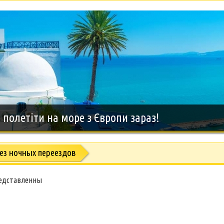
дний тур на о.Занзибар, 8 дней
ез ночных переездов
редставленны