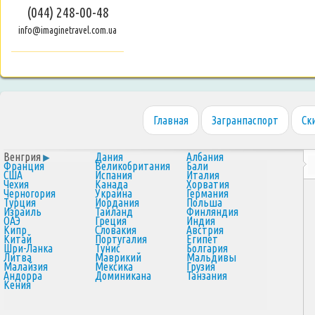
(044) 248-00-48
info@imaginetravel.com.ua
Главная
Загранпаспорт
Ск
Венгрия
Дания
Албания
Франция
Великобритания
Бали
США
Испания
Италия
Чехия
Канада
Хорватия
Черногория
Украина
Германия
Турция
Иордания
Польша
Израиль
Таиланд
Финляндия
ОАЭ
Греция
Индия
Кипр
Словакия
Австрия
Китай
Португалия
Египет
Шри-Ланка
Тунис
Болгария
Литва
Маврикий
Мальдивы
Малайзия
Мексика
Грузия
Андорра
Доминикана
Танзания
Кения