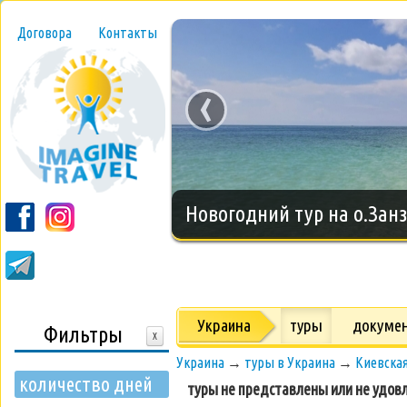
Договора
Контакты
‹
Новогодний тур на о.Занз
Украина
туры
докуме
Фильтры
X
Украина
→
туры в Украина
→
Киевская
количество дней
туры не представлены или не удов