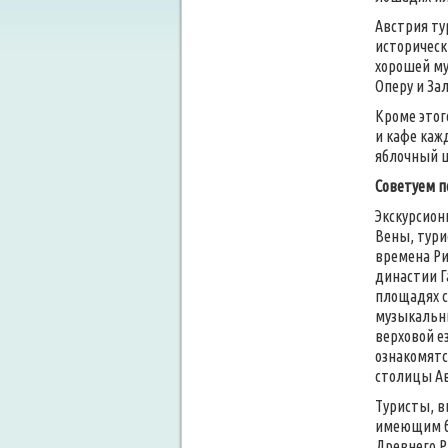
Австрия ту
историческ
хорошей му
Оперу и За
Кроме этог
и кафе каж
яблочный ш
Советуем п
Экскурсион
Вены, тури
времена Р
династии Г
площадях с
музыкальны
верховой е
ознакомятс
столицы А
Туристы, в
имеющим бо
Древнего Р