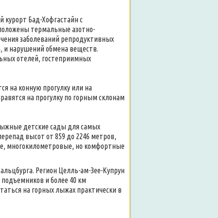
й курорт Бад-Хофгастайн с
положены термальные азотно-
ечения заболеваний репродуктивных
а, и нарушений обмена веществ.
льных отелей, гостеприимных
я на конную прогулку или на
равятся на прогулку по горным склонам
нолыжные детские сады для самых
ерепад высот от 859 до 2246 метров,
ые, многокилометровые, но комфортные
альцбурга. Регион Целль-ам-Зее-Купрун
подъемников и более 40 км
таться на горных лыжах практически в