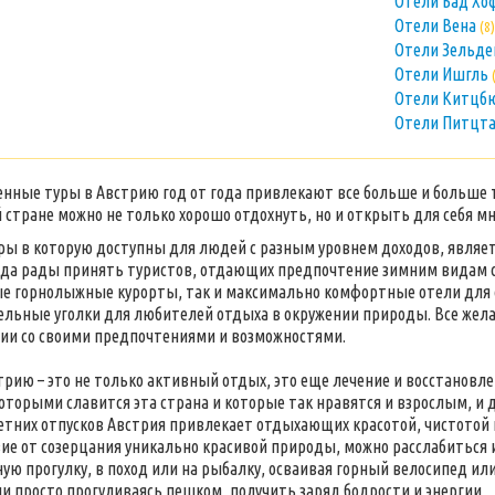
Отели Бад Х
Отели Вена
(8)
Отели Зельд
Отели Ишгль
Отели Китцб
Отели Питцт
нные туры в Австрию год от года привлекают все больше и больше ту
й стране можно не только хорошо отдохнуть, но и открыть для себя мн
ры в которую доступны для людей с разным уровнем доходов, являетс
да рады принять туристов, отдающих предпочтение зимним видам с
 горнолыжные курорты, так и максимально комфортные отели для с
ельные уголки для любителей отдыха в окружении природы. Все жел
ии со своими предпочтениями и возможностями.
трию – это не только активный отдых, это еще лечение и восстанов
которыми славится эта страна и которые так нравятся и взрослым, и 
етних отпусков Австрия привлекает отдыхающих красотой, чистотой и
ие от созерцания уникально красивой природы, можно расслабиться 
ую прогулку, в поход или на рыбалку, осваивая горный велосипед ил
и просто прогуливаясь пешком, получить заряд бодрости и энергии.