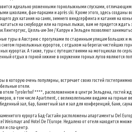
авится идеально ухоженными горнолыжными спусками, отличающимис
ми школами, фан-парками и après ski. Кроме этого, здесь созданы вс
щего дух катания на санях, зимнего виндсерфинга и катания на конь
окататься на сноуборде или на горных лыжах, вам не придется ждать
ак Хинтертукс, Целль-ам-Зее / Капрун и Зельден позволяют занимат
ные туры в Австрию с прогулками по старинным улицам больших и м
 снегом горнолыжных курортов, с отдыхом на берегах чистейших горн
ных курортах. А также, туры с путешествиями на мотоциклах по сер
нный отдых в горной хижине в окружении горных лугов являются п
ры в которую очень популярны, встречает своих гостей гостеприимн
абельные отели.
в отеле Tyrolerhof ****, расположенном в центре Зельдена, гостей ж
меров, в том числе Apartment, с великолепными видами на горные в
обеденный зал, бар, банкетный зал и зал для конференций, баня, саун
наменитого курорта Бад-Гастайн расположены апартаменты Del Europ
el Weismayr and Hotel De l'Europe. Недалеко от отеля находится множ
олл и спа-центр.