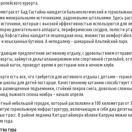
вропейского курорта.
ометрах от Бад-Гастайна находится бальнеологический и горнолыжны
ми минеральными источниками, радоновыми штольнями. Здесь рас
источники, которые с высокой эффективностью используются для л
опорно-двигательного аппарата, периферических сосудов, полости рт
ад-Хофгастайна находится пешеходная зона, множество комфортабе
 и изысканных бутиков. А неподалеку – шикарный Альпийский парк.
тдающие предпочтение активному отдыху, с удовольствием отправятс
корты, займутся дельтапланеризмом или спортивной стрельбой, отп
овый каток, проведут время в ресторане или в ночном клубе.
рорте есть все, что требуется для активного отдыха с детьми – гор
и школы для детей постарше. Качественному катанию способствует п
 размещенные подъемники, стойкий покров снега, довольно сложн
риод лыжного сезона ноябрь – начало апреля.
ютный небольшой городок, который расположен в 100 километрах от З
итую горнолыжную инфраструктуру, включающую в себя два десятка 
ых трасс. В районе ледника Китцштайнхорн вблизи Капруна можно ка
я года.
тва тура