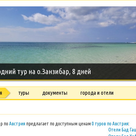
дний тур на о.Занзибар, 8 дней
я
туры
документы
города и отели
ор по
Австрия
предлагает по доступным ценам
0 туров по Австрия
:
Отели Бад Г