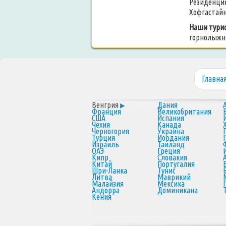
Резиденция
Хофгастайн
Наши турис
горнолыжны
Главна
Венгрия
Дания
Франция
Великобритания
США
Испания
Чехия
Канада
Черногория
Украина
Турция
Иордания
Израиль
Таиланд
ОАЭ
Греция
Кипр
Словакия
Китай
Португалия
Шри-Ланка
Тунис
Литва
Маврикий
Малайзия
Мексика
Андорра
Доминикана
Кения