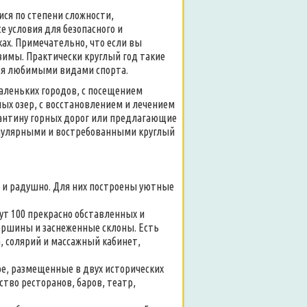
я по степени сложности,
е условия для безопасного и
ках. Примечательно, что если вы
 зимы. Практически круглый год такие
ься любимыми видами спорта.
аленьких городов, с посещением
ых озер, с восстановлением и лечением
пантину горных дорог или предлагающие
опулярными и востребованными круглый
о и радушно. Для них построены уютные
дут 100 прекрасно обставленных и
ершины и заснеженные склоны. Есть
а, солярий и массажный кабинет,
e, размещенные в двух исторических
ество ресторанов, баров, театр,