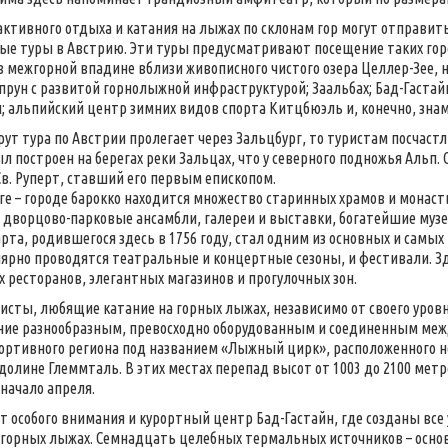
ктивного отдыха и катания на лыжах по склонам гор могут отправит
е туры в Австрию. Эти туры предусматривают посещение таких горо
в межгорной впадине вблизи живописного чистого озера Целлер-Зее, 
рун с развитой горнолыжной инфраструктурой; Заальбах; Бад-Гастай
; альпийский центр зимних видов спорта Китцбюэль и, конечно, зна
ут тура по Австрии пролегает через Зальцбург, то туристам посчаст
л построен на берегах реки Зальцах, что у северного подножья Альп. О
Св. Руперт, ставший его первым епископом.
ге – городе барокко находится множество старинных храмов и монаст
дворцово-парковые ансамбли, галереи и выставки, богатейшие муз
рта, родившегося здесь в 1756 году, стал одним из основных и самы
лярно проводятся театральные и концертные сезоны, и фестивали. З
 ресторанов, элегантных магазинов и прогулочных зон.
исты, любящие катание на горных лыжах, независимо от своего уров
ие разнообразным, превосходно оборудованным и соединенным межд
ортивного региона под названием «Лыжный цирк», расположенного 
 долине Глеммталь. В этих местах перепад высот от 1003 до 2100 мет
 начало апреля.
т особого внимания и курортный центр Бад-Гастайн, где созданы все 
 горных лыжах. Семнадцать целебных термальных источников – основ