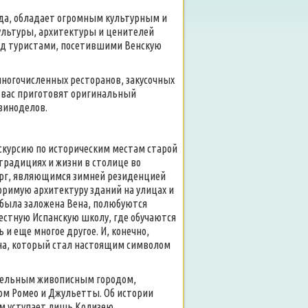
ода, обладает огромным культурным и
ультуры, архитектуры и ценителей
ред туристами, посетившими Венскую
 многочисленных ресторанов, закусочных
я вас приготовят оригинальный
виноделов.
скурсию по историческим местам старой
традициях и жизни в столице во
рг, являющимся зимней резиденцией
римую архитектуру зданий на улицах и
е была заложена Вена, полюбуются
естную Испанскую школу, где обучаются
и еще многое другое. И, конечно,
ана, который стал настоящим символом
вительным живописным городом,
м Ромео и Джульетты. Об истории
м уступает лишь Колизею.