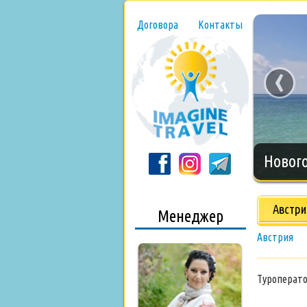
Договора
Контакты
‹
Нового
Австри
Менеджер
Австрия
Туроперат