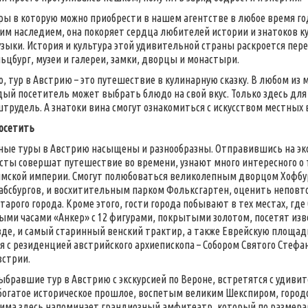
ры в которую можно приобрести в нашем агентстве в любое время г
им наследием, она покоряет сердца любителей истории и знатоков к
зыки. История и культура этой удивительной страны раскроется пе
льцбург, музеи и галереи, замки, дворцы и монастыри.
о, тур в Австрию – это путешествие в кулинарную сказку. В любом из
дый посетитель может выбрать блюдо на свой вкус. Только здесь дл
трудель. А знатоки вина смогут ознакомиться с искусством местных 
осетить
ные туры в Австрию насыщены и разнообразны. Отправившись на эк
сты совершат путешествие во времени, узнают много интересного о 
имской империи. Смогут полюбоваться великолепным дворцом Хофбу
абсбургов, и восхитительным парком Фольксгартен, оценить неповто
тарого города. Кроме этого, гости города побывают в тех местах, гд
ми часами «Анкер» с 12 фигурами, покрытыми золотом, посетят изв
зде, и самый старинный венский трактир, а также Еврейскую площадь 
я с резиденцией австрийского архиепископа – Собором Святого Стеф
встрии.
ыбравшие тур в Австрию с экскурсией по Вероне, встретятся с уди
гатое историческое прошлое, воспетым великим Шекспиром, городо
има здесь напоминает грандиозный амфитеатр, который по размера