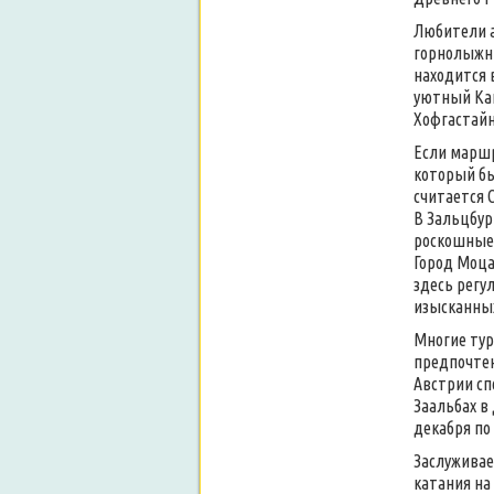
Любители а
горнолыжны
находится 
уютный Кап
Хофгастайн
Если маршр
который бы
считается 
В Зальцбур
роскошные 
Город Моца
здесь регу
изысканных
Многие тур
предпочтен
Австрии сп
Заальбах в
декабря по
Заслуживае
катания на