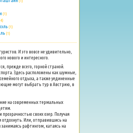
офгаштайн
(1)
ен
(1)
(4)
юэль
(1)
аль
(1)
ристов. И это вовсе не удивительно,
ого нового и интересного.
я, прежде всего, горной страной.
порта. Здесь расположены как шумные,
емейного отдыха, а также уединенные
ающие могут выбрать тур в Австрию, в
ление на современных термальных
детям.
 прозрачностью своих озер. Получая
и отдохнуть. Или, отправившись на
и занимаясь рафтингом, катаясь на