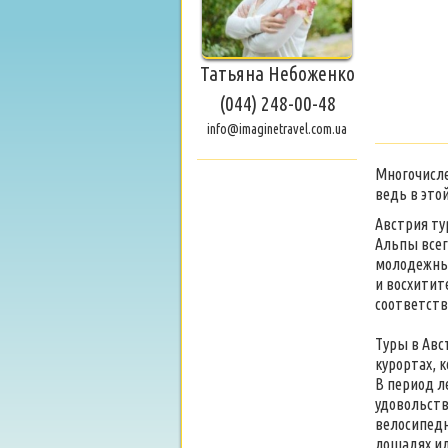
Татьяна Небоженко
(044) 248-00-48
info@imaginetravel.com.ua
Многочисле
ведь в это
Австрия ту
Альпы всег
молодежные
и восхитит
соответств
Туры в Авс
курортах, 
В период л
удовольств
велосипедн
лошадях ил