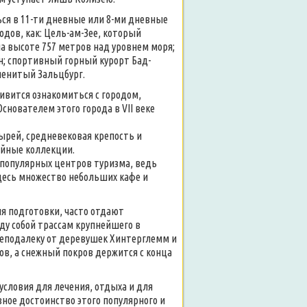
ься в 11-ти дневные или 8-ми дневные
дов, как: Цель-ам-Зее, который
на высоте 757 метров над уровнем моря;
н; спортивный горный курорт Бад-
менитый Зальцбург.
ливится ознакомиться с городом,
снователем этого города в VII веке
ырей, средневековая крепость и
ейные коллекции.
х популярных центров туризма, ведь
десь множество небольших кафе и
ня подготовки, часто отдают
у собой трассам крупнейшего в
неподалеку от деревушек Хинтерглемм и
ров, а снежный покров держится с конца
условия для лечения, отдыха и для
ное достоинство этого популярного и