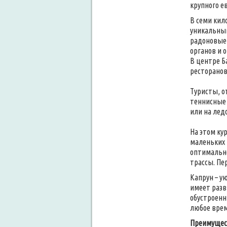
крупного е
В семи кил
уникальны
радоновые 
органов и 
В центре Б
ресторанов
Туристы, о
теннисные 
или на лед
На этом ку
маленьких 
оптимально
трассы. Пе
Капрун – у
имеет разв
обустроенн
любое врем
Преимущес