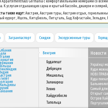
 Appartementhaus Germania с комфортабельными номерами со всеми 
а. К услугам отдыхающих сауна и крытый бассейн, джакузи и солярий,
ты также ищут:
Австрия, Австрия туры, Австрия отдых, горнолыжны
й курорт, Ишгль, Китцбюэль, Питцталь, Бад Хофгастайн, Зельден, В
я
Загранпаспорт
Скидки
Экскурсионные туры
Горящ
Албания
Новости
Венгрия
Бали
Италия
Хорватия
Будапешт
Германия
Українці мо
Польша
Дебрецен
Финляндия
Куди можна
Индия
НОВІ ПРАВ
Австрия
Мишкольц
Египет
Куда поеха
Болгария
Залакарош
Бальнеоло
Мальдивы
Грузия
Самый дли
Хевиз
Танзания
Открыт сам
Хайдусобосло
Остров Хай
Тапольца
Португалия