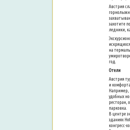
Австрия сл
горнолыжны
захватываю
захотите п
ледники, к
Экскурсион
искрящихся
на термаль
умиротворе
год.
Отели
Австрия ту
и комфорт
Например, 
удобных но
ресторан, 
парковка.
В центре з
зданиях Hot
конгресс-х