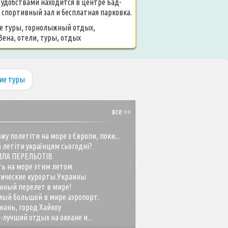
удобствами находится в центре Бад-
 спортивный зал и бесплатная парковка.
е туры, горнолыжный отдых,
ена, отели, туры, отдых
ие туры
все >>
жу полетіти на море з Європи, поки...
 летіти українцям сьогодні?
ИЛА ПЕРЕЛЬОТІВ
ть на море этим летом
гические курорты Украины
нный перелет в мире!
ый большой в мире аэропорт.
нань, город Хайкоу
-лучший отдых на океане и...