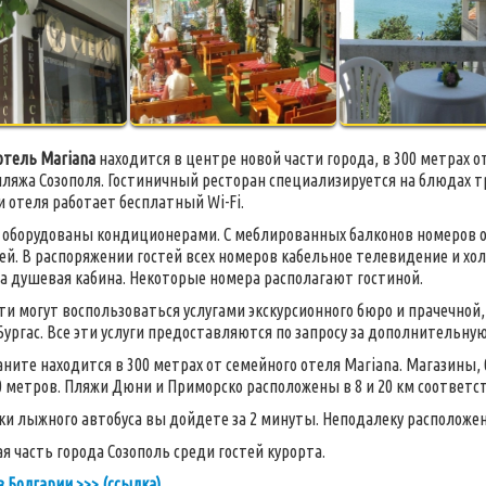
отель Mariana
находится в центре новой части города, в 300 метрах от
пляжа Созополя. Гостиничный ресторан специализируется на блюдах т
 отеля работает бесплатный Wi-Fi.
оборудованы кондиционерами. С меблированных балконов номеров 
ей. В распоряжении гостей всех номеров кабельное телевидение и хо
а душевая кабина. Некоторые номера располагают гостиной.
сти могут воспользоваться услугами экскурсионного бюро и прачечной,
Бургас. Все эти услуги предоставляются по запросу за дополнительную
ните находится в 300 метрах от семейного отеля Mariana. Магазины,
0 метров. Пляжи Дюни и Приморско расположены в 8 и 20 км соответс
ки лыжного автобуса вы дойдете за 2 минуты. Неподалеку расположе
я часть города Созополь среди гостей курорта.
в Болгарии >>> (ссылка)