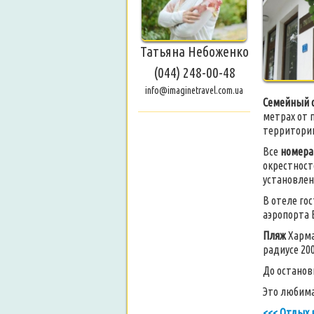
Татьяна Небоженко
(044) 248-00-48
info@imaginetravel.com.ua
Семейный 
метрах от 
территории
Все
номера
окрестност
установлен
В отеле го
аэропорта 
Пляж
Харма
радиусе 20
До останов
Это любима
<<< Отдых 