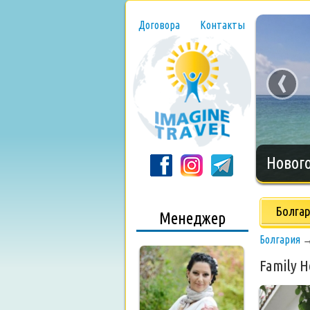
Договора
Контакты
‹
Нового
Болга
Менеджер
Болгария
Family H