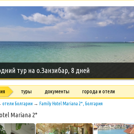
дний тур на о.Занзибар, 8 дней
рия
туры
документы
города и отели
→
отели Болгарии
→
Family Hotel Mariana 2*, Болгария
otel Mariana 2*