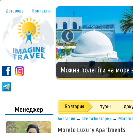
Договора
Контакты
‹
Новогодний тур на о.Занз
Болгария
туры
док
Менеджер
Болгария
→
отели Болгарии
→
Moreto 
Moreto Luxury Apartments