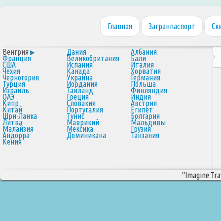
Главная
Загранпаспорт
Ск
Венгрия
Дания
Албания
Франция
Великобритания
Бали
США
Испания
Италия
Чехия
Канада
Хорватия
Черногория
Украина
Германия
Турция
Иордания
Польша
Израиль
Таиланд
Финляндия
ОАЭ
Греция
Индия
Кипр
Словакия
Австрия
Китай
Португалия
Египет
Шри-Ланка
Тунис
Болгария
Литва
Маврикий
Мальдивы
Малайзия
Мексика
Грузия
Андорра
Доминикана
Танзания
Кения
“Imagine Trav