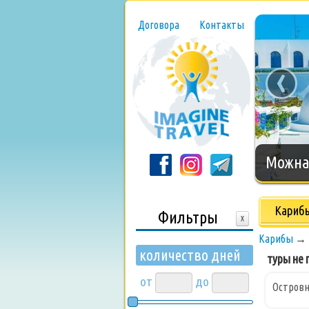
Договора
Контакты
‹
Нового
Кариб
Фильтры
X
Карибы
→
количество дней
туры не п
от
до
Островн