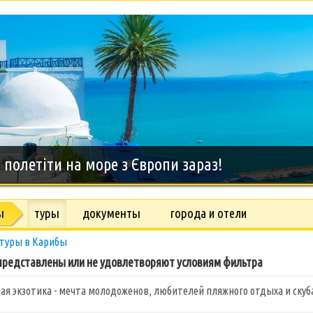
дний тур на о.Занзибар, 8 дней
ы
туры
документы
города и отели
туры в Карибы
редставлены или не удовлетворяют условиям фильтра
ая экзотика - мечта молодоженов, любителей пляжного отдыха и скуб