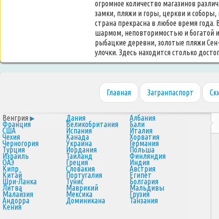
огромное количество магазинов различ
замки, пляжи и горы, церкви и соборы,
страна прекрасна в любое время года.
шармом, неповторимостью и богатой 
рыбацкие деревни, золотые пляжи Сен
улочки. Здесь находится столько досто
Главная
Загранпаспорт
Ск
Венгрия
Дания
Албания
Франция
Великобритания
Бали
США
Испания
Италия
Чехия
Канада
Хорватия
Черногория
Украина
Германия
Турция
Иордания
Польша
Израиль
Таиланд
Финляндия
ОАЭ
Греция
Индия
Кипр
Словакия
Австрия
Китай
Португалия
Египет
Шри-Ланка
Тунис
Болгария
Литва
Маврикий
Мальдивы
Малайзия
Мексика
Грузия
Андорра
Доминикана
Танзания
Кения