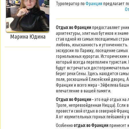
Туроператор по
Франция
предлагает п
О
Отдых во Франции
предоставляет уник
архитектуры, элитных бутиков и знам
Марина Юдина
став одной из самых посещаемых стран
любовь, изысканность и утонченность.
экскурсии по Парижу, посещение самых
горнолыжных курортах. Историческим 
который всегда переполнен туристам.
будут встречаться достопримечательн
берег реки Сены. Здесь находится сам
поля, роскошный Елисейский дворец. А
Франции и всего мира – Эйфелева башня
впечатление в вашей памяти.
Отдых во Франции
– это ещё отдых на
Тропе, непревзойденная Ницца). Если в
провести свой отдых в северной Франц
А от изумительных горных пейзажей у в
Особенно
отдых во Франции
принесет к