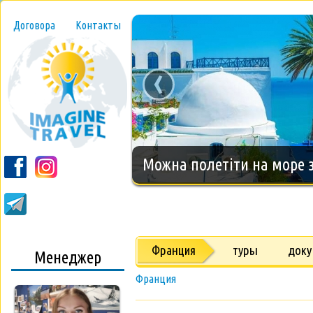
Договора
Контакты
‹
Новогодний тур на о.Занз
Франция
туры
док
Менеджер
Франция