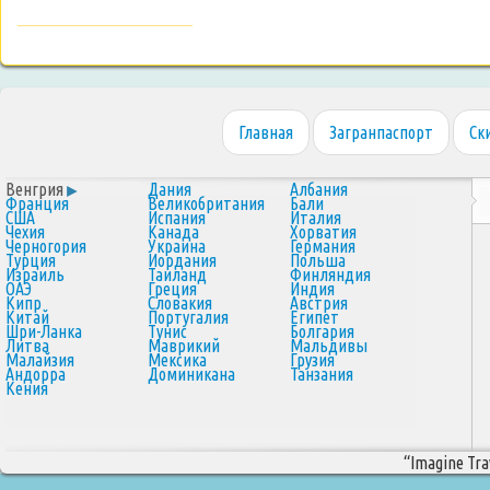
Главная
Загранпаспорт
Ск
Венгрия
Дания
Албания
Франция
Великобритания
Бали
США
Испания
Италия
Чехия
Канада
Хорватия
Черногория
Украина
Германия
Турция
Иордания
Польша
Израиль
Таиланд
Финляндия
ОАЭ
Греция
Индия
Кипр
Словакия
Австрия
Китай
Португалия
Египет
Шри-Ланка
Тунис
Болгария
Литва
Маврикий
Мальдивы
Малайзия
Мексика
Грузия
Андорра
Доминикана
Танзания
Кения
“Imagine Trav