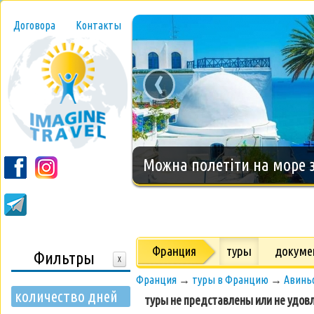
Договора
Контакты
‹
Новогодний тур на о.Занз
Франция
туры
докуме
Фильтры
X
Франция
→
туры в Францию
→
Авинь
количество дней
туры не представлены или не удов