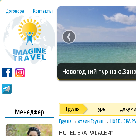
Договора
Контакты
‹
Новогодний тур на о.Занз
Грузия
туры
докум
Менеджер
Грузия
→
отели Грузии
→
HOTEL ERA PA
HOTEL ERA PALACE 4*