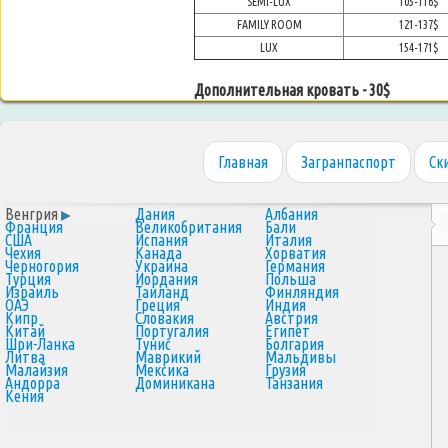
SEMI-LUX
105-116$
FAMILY ROOM
121-137$
LUX
154-171$
Дополнительная кровать - 30$
Главная
Загранпаспорт
Ск
Венгрия
Дания
Албания
Франция
Великобритания
Бали
США
Испания
Италия
Чехия
Канада
Хорватия
Черногория
Украина
Германия
Турция
Иордания
Польша
Израиль
Таиланд
Финляндия
ОАЭ
Греция
Индия
Кипр
Словакия
Австрия
Китай
Португалия
Египет
Шри-Ланка
Тунис
Болгария
Литва
Маврикий
Мальдивы
Малайзия
Мексика
Грузия
Андорра
Доминикана
Танзания
Кения