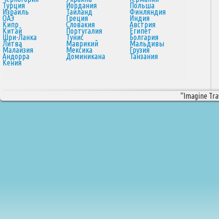
Турция
Иордания
Польша
Израиль
Таиланд
Финляндия
ОАЭ
Греция
Индия
Кипр
Словакия
Австрия
Китай
Португалия
Египет
Шри-Ланка
Тунис
Болгария
Литва
Маврикий
Мальдивы
Малайзия
Мексика
Грузия
Андорра
Доминикана
Танзания
Кения
“Imagine Trav