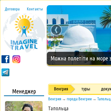
Договора
Контакты
‹
Новогодний тур на о.Занз
Венгрия
туры
доку
Менеджер
Венгрия
→
города Венгрии
→
Тапольц
Тапольца