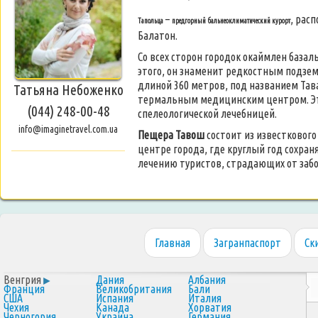
–
, рас
Тапольца
предгорный бальнеоклиматический курорт
Балатон.
Со всех сторон городок окаймлен база
этого, он знаменит редкостным подзем
длиной 360 метров, под названием Тава
Татьяна Небоженко
термальным медицинским центром. Эт
(044) 248-00-48
спелеологической лечебницей.
info@imaginetravel.com.ua
Пещера Тавош
состоит из известкового
центре города, где круглый год сохран
лечению туристов, страдающих от заб
Главная
Загранпаспорт
Ск
Венгрия
Дания
Албания
Франция
Великобритания
Бали
США
Испания
Италия
Чехия
Канада
Хорватия
Черногория
Украина
Германия