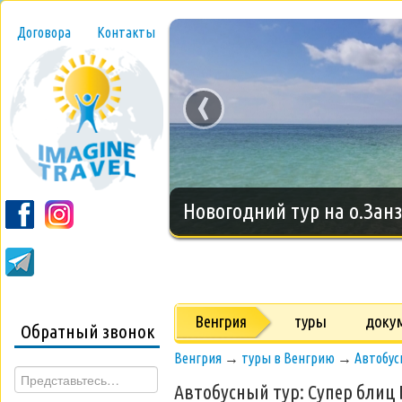
Договора
Контакты
‹
Новогодний тур на о.Занз
Венгрия
туры
доку
Обратный звонок
Венгрия
→
туры в Венгрию
→
Автобус
Автобусный тур: Супер блиц