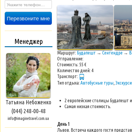
Перезвоните мне
Менеджер
Маршрут:
Будапешт
→
Сентендре
→
В
Отправление:
Стоимость:
55 €
Количество дней:
4
Транспорт:
Тип отдыха:
Автобусные туры
,
Экскурс
2 европейские столицы Будапешт и
Татьяна Небоженко
Самая низкая стоимость.
(044) 248-00-48
info@imaginetravel.com.ua
День 1
Львов. Встреча каждого гостя предст