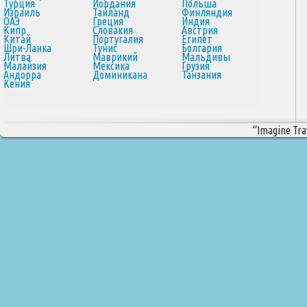
Турция
Иордания
Польша
Израиль
Таиланд
Финляндия
ОАЭ
Греция
Индия
Кипр
Словакия
Австрия
Китай
Португалия
Египет
Шри-Ланка
Тунис
Болгария
Литва
Маврикий
Мальдивы
Малайзия
Мексика
Грузия
Андорра
Доминикана
Танзания
Кения
“Imagine Trav