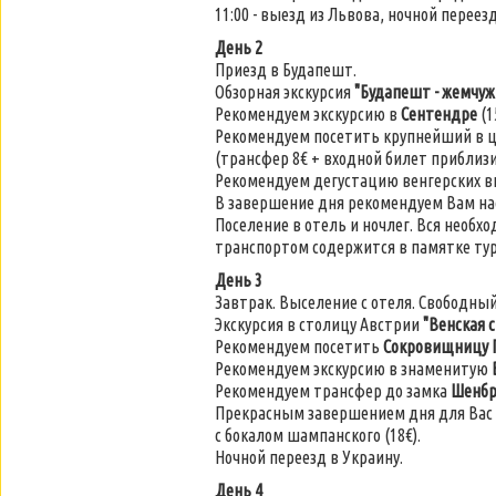
11:00 - выезд из Львова, ночной переез
День 2
Приезд в Будапешт.
Обзорная экскурсия
"Будапешт - жемчуж
Рекомендуем экскурсию в
Сентендре
(1
Рекомендуем посетить крупнейший в ц
(трансфер 8€ + входной билет приблизи
Рекомендуем дегустацию венгерских ви
В завершение дня рекомендуем Вам н
Поселение в отель и ночлег. Вся необх
транспортом содержится в памятке тури
День 3
Завтрак. Выселение с отеля. Свободный
Экскурсия в столицу Австрии
"Венская 
Рекомендуем посетить
Сокровищницу Г
Рекомендуем экскурсию в знаменитую
Рекомендуем трансфер до замка
Шенбр
Прекрасным завершением дня для Вас
с бокалом шампанского (18€).
Ночной переезд в Украину.
День 4