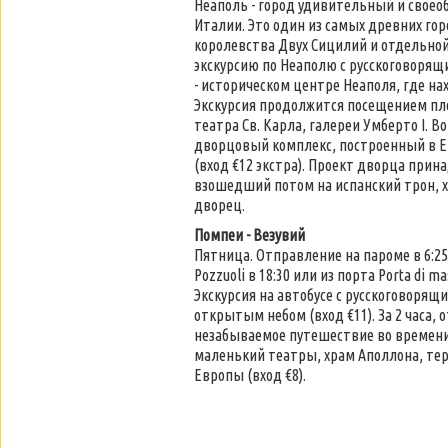
Неаполь - город удивительный и своео
Италии. Это один из самых древних г
королевства Двух Сицилий и отдельно
экскурсию по Неаполю с русскоговорящ
- историческом центре Неаполя, где на
Экскурсия продолжится посещением пло
театра Св. Карла, галереи Умберто I. 
дворцовый комплекс, построенный в Евр
(вход €12 экстра). Проект дворца при
взошедший потом на испанский трон, х
дворец.
Помпеи - Везувий
Пятница. Отправление на пароме в 6:25 
Pozzuoli в 18:30 или из порта Porta di mas
Экскурсия на автобусе с русскоговорящ
открытым небом (вход €11). За 2 часа,
незабываемое путешествие во времени:
маленький театры, храм Аполлона, тер
Европы (вход €8).