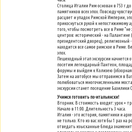
Столица Италии Рим основан в 753 г до 
памятников всех эпох. Повсюду чувству
расцвет и упадок Римской Империи, эпо
прикоснуться рукой к непостижимому а
того, чтобы посмотреть все в Риме "не 
центров: исторический - на Палантине 
президентский дворец), религиозный - 
находится все самое римское в Риме. 
эпох.
Пешеходный этап экскурсии начнется о
посетим легендарный Пантеон, площад
форумы и выйдем к Колизею (обзорная 
Затем на автобусе мы отправимся в Ва
полюбоваться многочисленными моста
экскурсии станет посещение Базилики С
Учимся готовить по-итальянски!
Вторник. В стоимость входят: урок + т
Начало в 11:00. Длительность 3 часа.
Италия - это история, памятники и ар
не только. Кто из вас хотя бы 1 раз на
отведать изысканные блюда знаменито