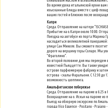
оливковым маслом и всевозможными сл
Во время урока итальянской кухни вам
изысканные блюда вместе с шеф-поваро
ваших гостей и близких после возвращен
Капри
Среда. Отправление на катере "ISCHIASEA"
Прибытие на о.Капри около 10:00. Отпра
Поездка на автобусе из порта Марина 
насладиться великолепной панорамой э
улице Сан Микеле. Вы сможете посетит
дороге на вершину горы Соларо. Мы у
"Фраголино".
Во второй половине дня мы переедем в
известной Пьяццетте. Вы также увиди
острове парфюмерную фабрику и затем
острова - скалы Фаральони. С 12:30 до 1
возможность шоппинга.
Амальфитанское побережье
Среда. Отправление на пароме в 6:25 в 
Возвращение на о. Искья на пароме из пор
Выезд на обзорную экскурсию по Амаль
города Vico Equence - Positano - Praian