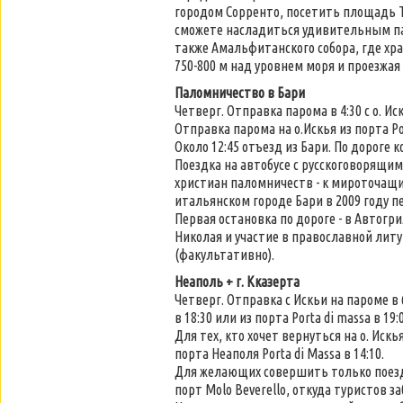
городом Сорренто, посетить площадь Т
сможете насладиться удивительным па
также Амальфитанского собора, где хра
750-800 м над уровнем моря и проезжая
Паломничество в Бари
Четверг. Отправка парома в 4:30 с о. Ис
Отправка парома на о.Искья из порта Poz
Около 12:45 отъезд из Бари. По дороге 
Поездка на автобусе с русскоговорящим
христиан паломничеств - к мироточащ
итальянском городе Бари в 2009 году п
Первая остановка по дороге - в Автогр
Николая и участие в православной литу
(факультативно).
Неаполь + г. Кказерта
Четверг. Отправка с Искьи на пароме в 6
в 18:30 или из порта Porta di massa в 19:0
Для тех, кто хочет вернуться на о. Иск
порта Неаполя Porta di Massa в 14:10.
Для желающих совершить только поездк
порт Molo Beverello, откуда туристов за