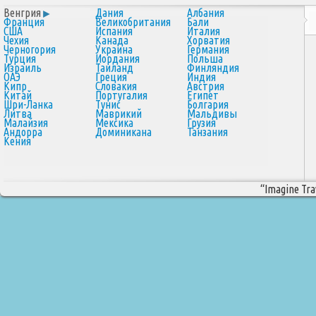
Венгрия
Дания
Албания
Франция
Великобритания
Бали
США
Испания
Италия
Чехия
Канада
Хорватия
Черногория
Украина
Германия
Турция
Иордания
Польша
Израиль
Таиланд
Финляндия
ОАЭ
Греция
Индия
Кипр
Словакия
Австрия
Китай
Португалия
Египет
Шри-Ланка
Тунис
Болгария
Литва
Маврикий
Мальдивы
Малайзия
Мексика
Грузия
Андорра
Доминикана
Танзания
Кения
“Imagine Trav