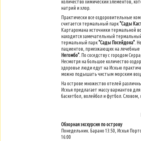
количество химический элементов, кот
натрий и хлор.
Практически все оздоровительные ко
считается термальный парк
"Сады Кас
Картаромана источники термальной во
находится замечательный термальны
термальный парк
"Сады Посейдона"
. 
пациентов, приезжающих на лечебные
Негомбо"
. По соседству с городом Сер
Несмотря на большое количество оздор
здоровье люди едут на Искью практиче
можно подышать чистым морским возду
На острове множество отелей различны
Искья предлагает массу вариантов дл
баскетбол, волейбол и футбол. Словом, 
Обзорная экскурсия по острову
Понедельник. Барано 13:50, Искья Порто
16:00