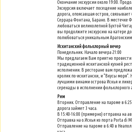
Окончание экскурсии около 19:00. Продо
Экскурсия включает посещение наибол
дорога, опоясавшая остров, связывает 
Серрара Фонтана, Барано. В местечке 
любоваться великолепной Бухтой Читара
вы продолжите экскурсию на катере до 
полюбоваться уникальным Арагонским 
Искитанский фольклорный вечер
Понедельник. Начало вечера 21:00
Мы предлагаем Вам приятно провести 
традиционной искитанской кухней рест
исполнении. В ресторане вам предложа
кролик по-искитански, и "Вкусы моря".
лучшими винами острова Искья и лике
серенады в исполнении фольклорного 
Рим
Вторник. Отправление на пароме в 6:25 
дорога займет 3 часа.
В 15:40-16:00 (примерно) отправка на а
Отправка на о.Искья из порта Porta di Ma
Отправление на пароме в 6:40 в Неаполь
часа.