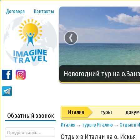
Договора
Контакты
‹
Новогодний тур на о.Занз
Италия
туры
докум
Обратный звонок
Италия
→
туры в Италию
→
Отдых в И
Отдых в Италии на о. Искья