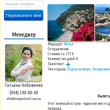
Перезвоните мне
Менеджер
Маршрут:
Искья
Отправление:
Стоимость:
375 €
Количество дней:
8
Транспорт:
Тип отдыха:
Отдых на море
,
Экскурсио
Татьяна Небоженко
(044) 248-00-48
Вылеты 
info@imaginetravel.com.ua
Этот зеленый остров - чудесное место 
природа,