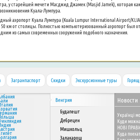
тра, у старейшей мечети Масджид Джамек (Masjid Jamek), которая как
 возникновения Куала-Лумпура.
ный аэропорт Куала Лумпура (Kuala Lumpur International Airport/KLIA
в 50 км от столицы. Полностью компьютеризованный аэропорт был отк
одним из самых современных сооружений подобного назначения.
я
Загранпаспорт
Скидки
Экскурсионные туры
Горящ
Албания
Новости
Венгрия
Бали
Италия
Хорватия
Будапешт
Германия
Українці мо
Польша
Дебрецен
Финляндия
Куди можна
Индия
НОВІ ПРАВ
Австрия
Мишкольц
Египет
Куда поеха
Болгария
Залакарош