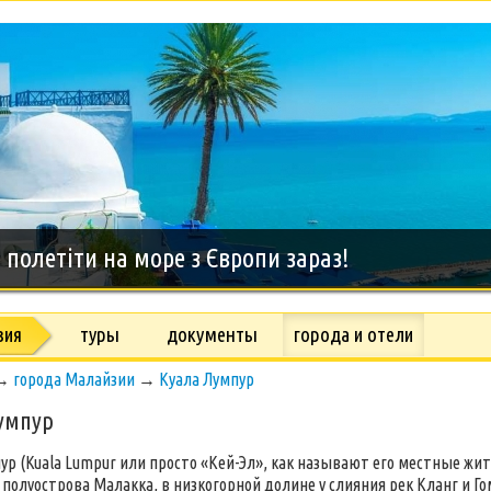
полетіти на море з Європи зараз!
зия
туры
документы
города и отели
→
города Малайзии
→
Куала Лумпур
умпур
ур (Kuala Lumpur или просто «Кей-Эл», как называют его местные жит
 полуострова Малакка, в низкогорной долине у слияния рек Кланг и Гом