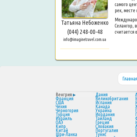
самого цен
рек, месте
Международ
Татьяна Небоженко
Селангор, 
(044) 248-00-48
считается 
info@imaginetravel.com.ua
Главна
Венгрия
Дания
Франция
Великобритания
США
Испания
Чехия
Канада
Черногория
Украина
Турция
Иордания
Израиль
Таиланд
ОАЭ
Греция
Кипр
Словакия
Китай
Португалия
Шри-Ланка
Тунис