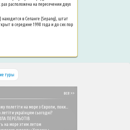
 раз расположена на пересечении двух
) находится в Сепанге (Sepang), штат
рыт в середине 1998 года и до сих пор
ие туры
все >>
жу полетіти на море з Європи, поки...
 летіти українцям сьогодні?
ИЛА ПЕРЕЛЬОТІВ
ть на море этим летом