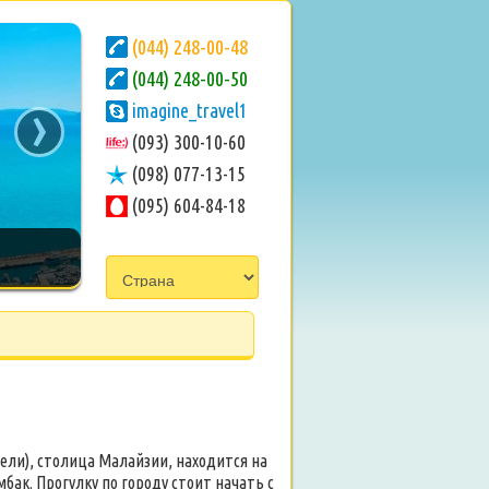
(044) 248-00-48
(044) 248-00-50
›
imagine_travel1
(093) 300-10-60
(098) 077-13-15
(095) 604-84-18
ели), столица Малайзии, находится на
бак. Прогулку по городу стоит начать с