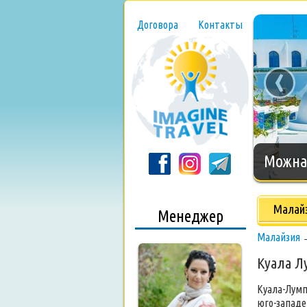
Договора
Контакты
‹
Можна 
Малай
Менеджер
Малайзия
Куала Л
Куала-Лумп
юго-западе