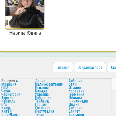
Марина Юдина
Главная
Загранпаспорт
Ск
Венгрия
Дания
Албания
Франция
Великобритания
Бали
США
Испания
Италия
Чехия
Канада
Хорватия
Черногория
Украина
Германия
Турция
Иордания
Польша
Израиль
Таиланд
Финляндия
ОАЭ
Греция
Индия
Кипр
Словакия
Австрия
Китай
Португалия
Египет
Шри-Ланка
Тунис
Болгария