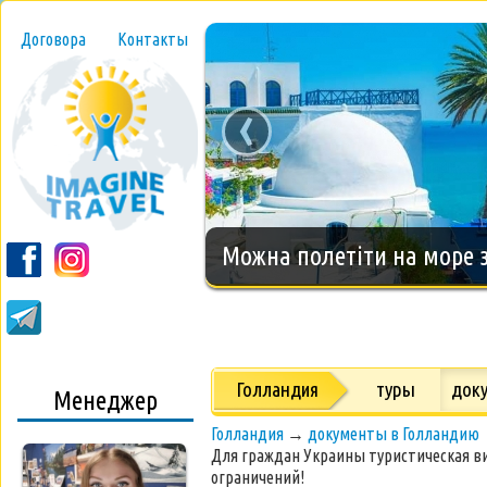
Договора
Контакты
‹
Новогодний тур на о.Занз
Голландия
туры
док
Менеджер
Голландия
→
документы в Голландию
Для граждан Украины туристическая ви
ограничений!