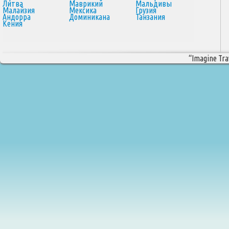
Литва
Маврикий
Мальдивы
Малайзия
Мексика
Грузия
Андорра
Доминикана
Танзания
Кения
“Imagine Trav