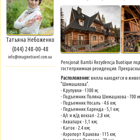
Татьяна Небоженко
(044) 248-00-48
info@imaginetravel.com.ua
Pensjonat Bambi Rezydencja Buotique 
гостеприимная резиденция. Прекрасны
Расположение:
вилла находятся в живоп
"Шимашкова".
- Крупувки - 1300 м;
- Подъемник Поляна Шимашкова - 700 м
- Подъемник Носаль - 4.6 км;
- Подъемник Харенда - 5,1 км;
- А/с и ж/д вокзал - 2,8 км;
- Аквапарк - 3,1 км;
- Каток - 2.4 км;
- Аэропорт Кракова - 115 км;