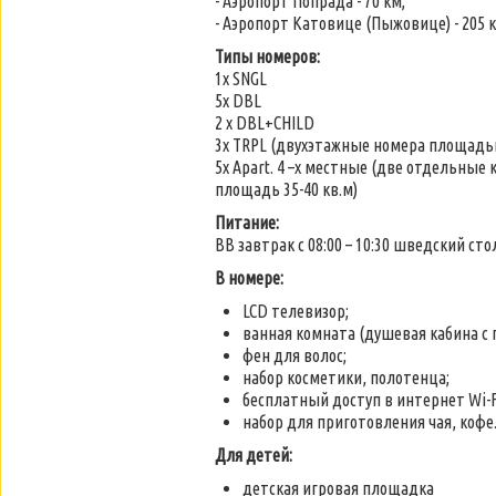
- Аэропорт Попрада - 70 км;
- Аэропорт Катовице (Пыжовице) - 205 к
Типы номеров:
1х SNGL
5х DBL
2 х DBL+CHILD
3х TRPL (двухэтажные номера площадью
5х Apart. 4 –х местные (две отдельны
площадь 35-40 кв.м)
Питание:
BB завтрак с 08:00 – 10:30 шведский сто
В номере:
LCD телевизор;
ванная комната (душевая кабина с 
фен для волос;
набор косметики, полотенца;
бесплатный доступ в интернет Wi-F
набор для приготовления чая, кофе
Для детей:
детская игровая площадка