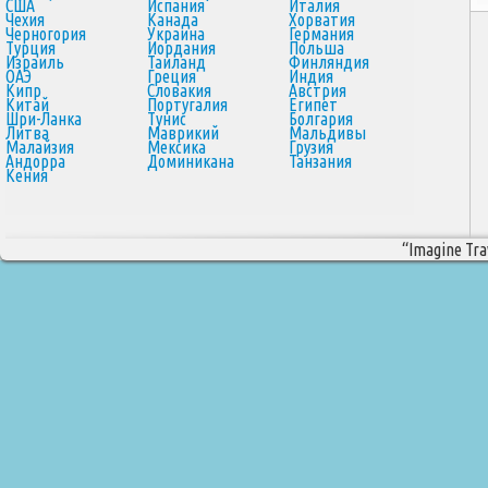
США
Испания
Италия
Чехия
Канада
Хорватия
Черногория
Украина
Германия
Турция
Иордания
Польша
Израиль
Таиланд
Финляндия
ОАЭ
Греция
Индия
Кипр
Словакия
Австрия
Китай
Португалия
Египет
Шри-Ланка
Тунис
Болгария
Литва
Маврикий
Мальдивы
Малайзия
Мексика
Грузия
Андорра
Доминикана
Танзания
Кения
“Imagine Trav