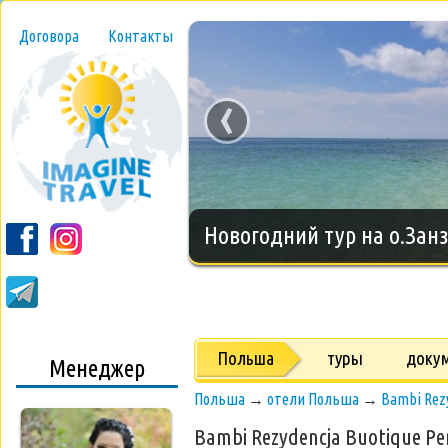
Договора
Контакты
‹
Новогодний тур на о.Занз
Польша
туры
доку
Менеджер
Польша
→
отели Польша
→
Bambi Rez
Bambi Rezydencja Buotique Pe