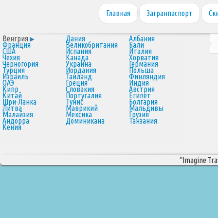
Главная
Загранпаспорт
Ск
Венгрия
Дания
Албания
Франция
Великобритания
Бали
США
Испания
Италия
Чехия
Канада
Хорватия
Черногория
Украина
Германия
Турция
Иордания
Польша
Израиль
Таиланд
Финляндия
ОАЭ
Греция
Индия
Кипр
Словакия
Австрия
Китай
Португалия
Египет
Шри-Ланка
Тунис
Болгария
Литва
Маврикий
Мальдивы
Малайзия
Мексика
Грузия
Андорра
Доминикана
Танзания
Кения
“Imagine Trav