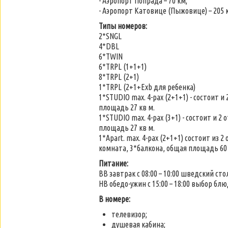
- Аэропорт Попрада – 70 км;
- Аэропорт Катовице (Пыжовице) – 205 
Типы номеров:
2*SNGL
4*DBL
6*TWIN
6*TRPL (1+1+1)
8*TRPL (2+1)
1*TRPL (2+1+Exb для ребенка)
1*STUDIO max. 4-pax (2+1+1) - состоит
площадь 27 кв м.
1*STUDIO max. 4-pax (3+1) - состоит и
площадь 27 кв м.
1*Apart. max. 4-pax (2+1+1) состоит из
комната, 3*балкона, общая площадь 60 
Питание:
ВВ завтрак с 08:00 – 10:00 шведский сто
HB обедо-ужин с 15:00 – 18:00 выбор бл
В номере:
телевизор;
душевая кабина;