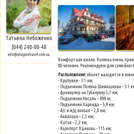
Татьяна Небоженко
(044) 248-00-48
info@imaginetravel.com.ua
Комфортная вилла. Хозяева очень при
80 человек. Рекомендуем для семейног
Расположение:
объект находится в южно
- Крупувки - 3.1 км;
- Подъемник Поляна Шимашкова – 5.1 к
- фуникулер на Губалувку 3,7 км;
- Подъемник Носаль – 800 м;
- Подъемник Харенда – 5,9 км;
- А/с и ж/д вокзал – 2,8 км;
- Аквапарк – 2,3 км;
- Каток – 2,2 км;
- Аэропорт Кракова – 115 км;