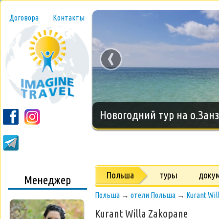
Договора
Контакты
‹
Новогодний тур на о.Занз
Польша
туры
доку
Менеджер
Польша
→
отели Польша
→
Kurant Wi
Kurant Willa Zakopane