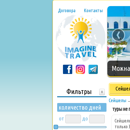
Договора
Контакты
‹
Нового
Сейше
Фильтры
X
Сейшелы
количество дней
туры не п
от
до
Сейшель
только 