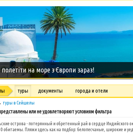
дний тур на о.Занзибар, 8 дней
лы
туры
документы
города и отели
→
туры в Сейшелы
редставлены или не удовлетворяют условиям фильтра
ские острова - потерянный и обретенный рай в сердце Индийского оке
30 обитаемы. Пляжи здесь как на подбор: белопесчаные, широкие и у