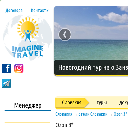
Договора
Контакты
‹
Новогодний тур на о.Занз
Словакия
туры
док
Менеджер
Словакия
→
отели Словакии
→
Ozon 3*
Ozon 3*