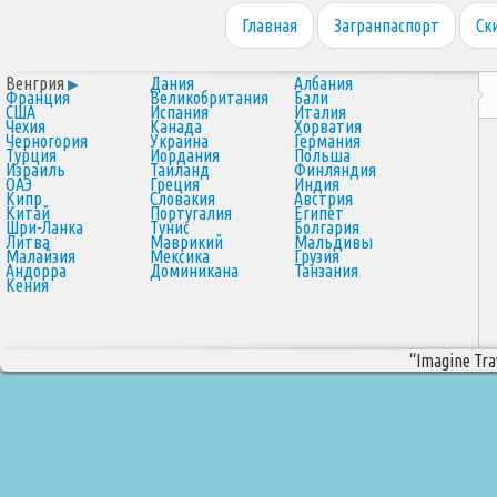
Главная
Загранпаспорт
Ск
Венгрия
Дания
Албания
Франция
Великобритания
Бали
США
Испания
Италия
Чехия
Канада
Хорватия
Черногория
Украина
Германия
Турция
Иордания
Польша
Израиль
Таиланд
Финляндия
ОАЭ
Греция
Индия
Кипр
Словакия
Австрия
Китай
Португалия
Египет
Шри-Ланка
Тунис
Болгария
Литва
Маврикий
Мальдивы
Малайзия
Мексика
Грузия
Андорра
Доминикана
Танзания
Кения
“Imagine Trav