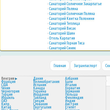
·
Санаторий Солнечное Закарпатье
·
Санаторий Поляна
·
Санаторий Солнечная Поляна
·
Санаторий Квитка Полонини
·
Санаторий Теплица
·
Санаторий Висак
·
Санаторий Шаян
·
Отель Карпатия
·
Санаторий Горная Тиса
·
Санаторий Синяк
Главная
Загранпаспорт
Ск
Венгрия
Дания
Албания
Франция
Великобритания
Бали
США
Испания
Италия
Чехия
Канада
Хорватия
Черногория
Украина
Германия
Турция
Иордания
Польша
Израиль
Таиланд
Финляндия
ОАЭ
Греция
Индия
Кипр
Словакия
Австрия
Китай
Португалия
Египет