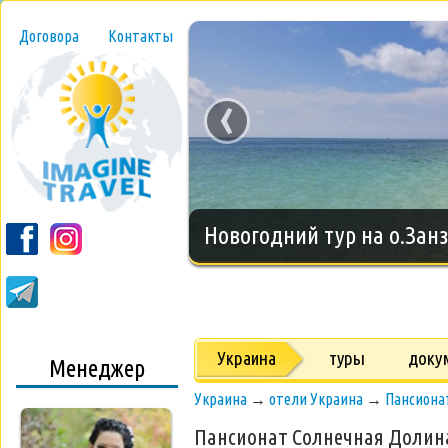
Договора
Контакты
‹
Новогодний тур на о.Занз
Украина
туры
доку
Менеджер
Украина
→
отели Украина
→
Пансиона
Пансионат Солнечная Долин