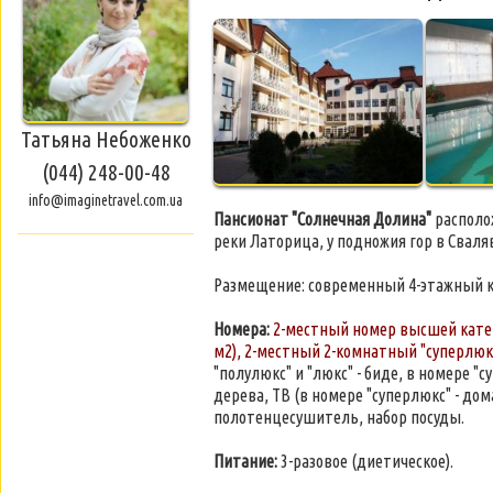
Татьяна Небоженко
(044) 248-00-48
info@imaginetravel.com.ua
Пансионат "Солнечная Долина"
располож
реки Латорица, у подножия гор в Сваля
Размещение: современный 4-этажный ко
Номера:
2-местный номер высшей катего
м2), 2-местный 2-комнатный "суперлюкс
"полулюкс" и "люкс" - биде, в номере "
дерева, ТВ (в номере "суперлюкс" - до
полотенцесушитель, набор посуды.
Питание:
3-разовое (диетическое).