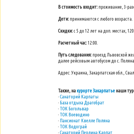
В стоимость входит:
проживание, 3-раз
Дети:
принимаются с любого возраста.
Скидки:
с 5 до 12 лет на доп. местах, 12
Расчетный час:
12:00.
Путь следования:
проезд Львовской желе
далее рейсовым автобусом до с. Поляна
Адрес: Украина, Закарпатская обл., Свал
Также, на
курорте Закарпатье
наши тур
·
Санаторий Карпаты
·
База отдыха Драгобрат
·
ТОК Богольвар
·
ТОК Воеводино
·
Пансионат Квелле Поляна
·
ТОК Водограй
·
Санаторий Перлина Карпат