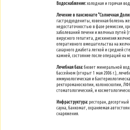
Водоснабжение:
холодная и горячая вод
Лечение в пансионате "Солнечная Доли
гастродуодениты, язвенная болезнь же
недостаточностью в фазе ремиссии, хр
заболеваний печени и желчных путей (
вирусного гепатита, дискинезия желчно
оперативного вмешательства на желчн
сахарного диабета легкой и средней 
камней, состояние после операций на 
Лечебная база:
бювет минеральной воды
бассейном (открыт 1 мая 2006 г.), лече
иммунологическая и бактериологическа
ректороманоскопии, колоноскопии, ЛФ
стоматологический, и косметологическ
Инфраструктура:
ресторан, десертный к
сауна, банкомат, охраняемая автостоя
снаряжения.