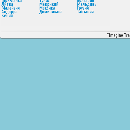
Шри-Ланка
Тунис
Болгария
Литва
Маврикий
Мальдивы
Малайзия
Мексика
Грузия
Андорра
Доминикана
Танзания
Кения
“Imagine Trav