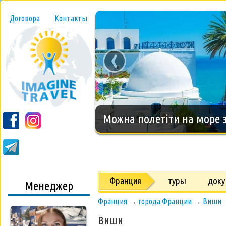
Договора
Контакты
‹
Новогодний тур на о.Занз
Франция
туры
док
Менеджер
Франция
→
города Франции
→
Виши
Виши