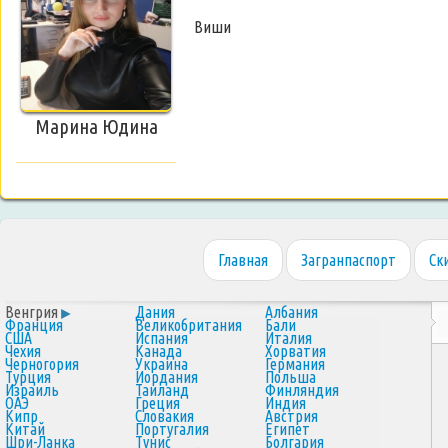
Виши
Марина Юдина
Главная
Загранпаспорт
Ск
Венгрия
Дания
Албания
Франция
Великобритания
Бали
США
Испания
Италия
Чехия
Канада
Хорватия
Черногория
Украина
Германия
Турция
Иордания
Польша
Израиль
Таиланд
Финляндия
ОАЭ
Греция
Индия
Кипр
Словакия
Австрия
Китай
Португалия
Египет
Шри-Ланка
Тунис
Болгария