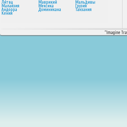
Литва
Маврикий
Мальдивы
Малайзия
Мексика
Грузия
Андорра
Доминикана
Танзания
Кения
“Imagine Trav