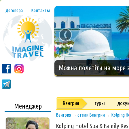
Договора
Контакты
‹
Новогодний тур на о.Занз
Венгрия
туры
доку
Менеджер
Венгрия
→
отели Венгрии
→
Kolping H
Kolping Hotel Spa & Family Res