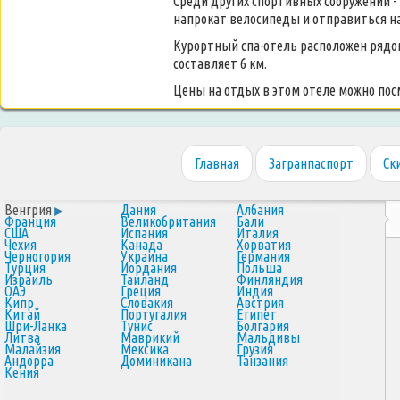
Среди других спортивных сооружений - 
напрокат велосипеды и отправиться на
Курортный спа-отель расположен рядо
составляет 6 км.
Цены на отдых в этом отеле можно по
Главная
Загранпаспорт
Ск
Венгрия
Дания
Албания
Франция
Великобритания
Бали
США
Испания
Италия
Чехия
Канада
Хорватия
Черногория
Украина
Германия
Турция
Иордания
Польша
Израиль
Таиланд
Финляндия
ОАЭ
Греция
Индия
Кипр
Словакия
Австрия
Китай
Португалия
Египет
Шри-Ланка
Тунис
Болгария
Литва
Маврикий
Мальдивы
Малайзия
Мексика
Грузия
Андорра
Доминикана
Танзания
Кения