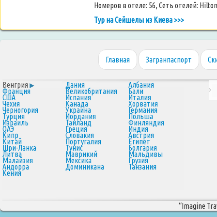
Номеров в отеле: 56, Сеть отелей: Hilton
Тур на Сейшелы из Киева >>>
Главная
Загранпаспорт
Ск
Венгрия
Дания
Албания
Франция
Великобритания
Бали
США
Испания
Италия
Чехия
Канада
Хорватия
Черногория
Украина
Германия
Турция
Иордания
Польша
Израиль
Таиланд
Финляндия
ОАЭ
Греция
Индия
Кипр
Словакия
Австрия
Китай
Португалия
Египет
Шри-Ланка
Тунис
Болгария
Литва
Маврикий
Мальдивы
Малайзия
Мексика
Грузия
Андорра
Доминикана
Танзания
Кения
“Imagine Trav