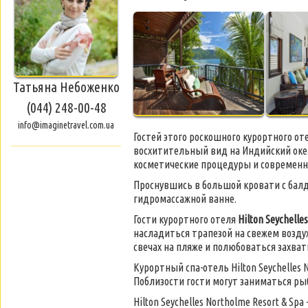
Татьяна Небоженко
(044) 248-00-48
info@imaginetravel.com.ua
Гостей этого роскошного курортного от
восхитительный вид на Индийский океа
косметические процедуры и современн
Проснувшись в большой кровати с балд
гидромассажной ванне.
Гости курортного отеля
Hilton Seychelle
насладиться трапезой на свежем воздух
свечах на пляже и полюбоваться захва
Курортный спа-отель Hilton Seychelles 
Поблизости гости могут заниматься ры
Hilton Seychelles Northolme Resort & Spa