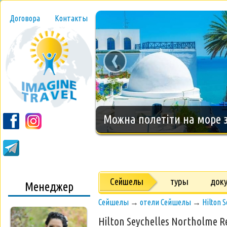
Договора
Контакты
‹
Новогодний тур на о.Занз
Сейшелы
туры
док
Менеджер
Сейшелы
→
отели Сейшелы
→
Hilton 
Hilton Seychelles Northolme Re