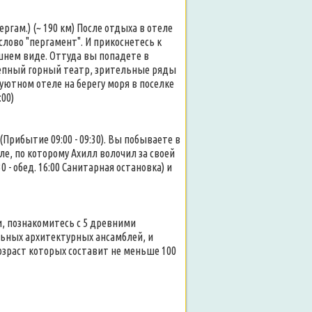
Пергам.) (~ 190 км) После отдыха в отеле
слово "пергамент". И прикоснетесь к
ешнем виде. Оттуда вы попадете в
лепный горный театр, зрительные ряды
 уютном отеле на берегу моря в поселке
:00)
) (Прибытие 09:00 - 09:30). Вы побываете в
е, по которому Ахилл волочил за своей
 - обед. 16:00 Санитарная остановка) и
, познакомитесь с 5 древними
льных архитектурных ансамблей, и
озраст которых составит не меньше 100