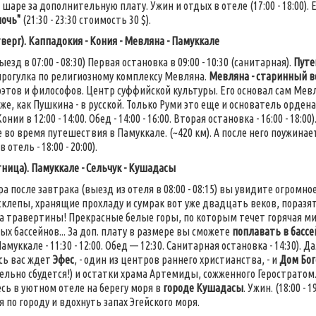
шаре за дополнительную плату. Ужин и отдых в отеле (17:00 - 18:00). 
ночь"
(21:30 - 23:30 стоимость 30 $).
верг). Каппадокия - Кония - Мевляна - Памуккале
ыезд в 07:00 - 08:30) Первая остановка в 09:00 - 10:30 (санитарная).
Путе
 прогулка по религиозному комплексу Мевляна.
Мевляна - старинный 
оэтов и философов. Центр суффийской культуры. Его основал сам Мевля
 же, как Пушкина - в русской. Только Руми это еще и основатель орде
онии в 12:00 - 14:00. Обед - 14:00 - 16:00. Вторая остановка - 16:00 - 1
 во время путешествия в Памуккале. (~420 км). А после него поужинае
отель - 18:00 - 20:00).
ница). Памуккале - Сельчук - Кушадасы
ра после завтрака (выезд из отеля в 08:00 - 08:15) вы увидите огромно
клепы, хранящие прохладу и сумрак вот уже двадцать веков, поразят
а травертины! Прекрасные белые горы, по которым течет горячая м
ых бассейнов... За доп. плату в размере вы сможете
поплавать в басс
амуккале - 11:30 - 12:00. Обед — 12:30. Санитарная остановка - 14:30).
есь вас ждет
Эфес
, - один из центров раннего христианства, - и
Дом Бо
ельно сбудется!) и остатки храма Артемиды, сожженного Геростратом... 
сь в уютном отеле на берегу моря в
городе Кушадасы
. Ужин. (18:00 -
 по городу и вдохнуть запах Эгейского моря.