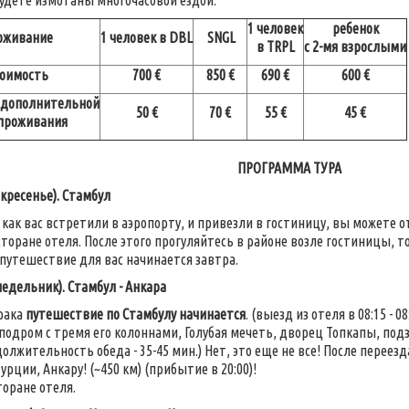
будете измотаны многочасовой ездой.
1 человек
ребенок
оживание
1 человек в DBL
SNGL
в TRPL
с 2-мя взрослыми
оимость
700 €
850 €
690 €
600 €
 дополнительной
50 €
70 €
55 €
45 €
проживания
ПРОГРАММА ТУРА
кресенье). Стамбул
, как вас встретили в аэропорту, и привезли в гостиницу, вы можете 
торане отеля. После этого прогуляйтесь в районе возле гостиницы, то
путешествие для вас начинается завтра.
едельник). Стамбул - Анкара
рака
путешествие по Стамбулу начинается
. (выезд из отеля в 08:15 - 
подром с тремя его колоннами, Голубая мечеть, дворец Топкапы, под
одолжительность обеда - 35-45 мин.) Нет, это еще не все! После перее
урции, Анкару! (~450 км) (прибытие в 20:00)!
торане отеля.