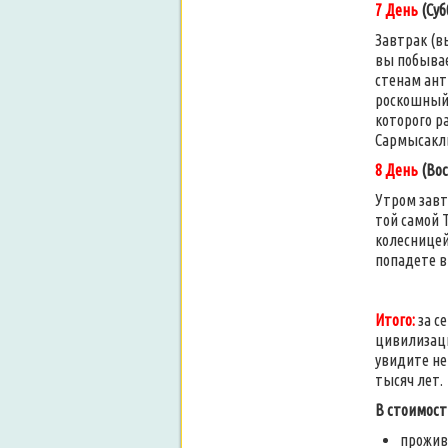
7 День
(Суб
Завтрак (вы
вы побыва
стенам ант
роскошны
которого р
Сармысаклы,
8 День
(Вос
Утром завтр
той самой 
колесницей 
попадете 
Итого:
за с
цивилизаци
увидите не
тысяч лет.
В стоимост
прожива