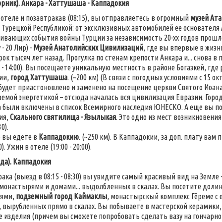
рник). Анкара - Хаттушаша - Каппадокия
 отеле и позавтракав (08:15), вы отправляетесь в огромный
музей Ат
с Турецкой Республикой: от эксклюзивных автомобилей ее основателя
ивающих события войны Турции за независимость 20-хх годов прошло
 - 20 Лир) -
Музей Анатолийских Цивилизаций
, где вы впервые в жиз
к тысяч лет назад. Прогулка по стенам крепости Анкара и... снова в п
0 - 14:00). Вы посещаете уникальную местность в районе Богазкей, гд
ии,
город Хаттушаша
. (~200 км) (В связи с погодных условиями с 15 
удет приастоновлено и заменено на посещение церкви Святого Иоана в
емой энергетикой – отсюда началась вся цивилизация Евразии. Город
были включены в список Всемирного наследия ЮНЕСКО. А еще вы поб
ия,
Скального святилища - Язылыкая
. Это одно из мест возникновени
30).
о вы едете в
Каппадокию
. (~250 км). В Каппадокии, за доп. плату в
0). Ужин в отеле (19:00 - 20:00).
да). Каппадокия
рака (выезд в 08:15 - 08:30) вы увидите самый красивый вид на Земле 
монастырями и домами... выдолбленных в скалах. Вы посетите дол
иями,
подземный город Каймаклы
, монастырскый комплекс Гёреме с 
 вырубленных прямо в скалах. Вы побываете в мастерской керамики, 
 изделия (причем вы сможете попробовать сделать вазу на гончарном