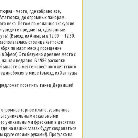
атюрка
- место, где собрано все,
 Ататюрка, до огромных панорам,
го века. Потом по желанию экскурсия
ни увидите предметы, сделанные
уть! (Выезд из Анкары в 12:00 — 12:30.
е располагалась столица хеттской
октября по март месяц посещение
 Эфесе). Это безумно древнее место с
 нашли недавно. В 1986 раскопки
ываете в месте известного хеттского
я единобожия в мире (выезд из Хаттуша
ам предложат посетить танец Дервишей
- огромное горное плато, усыпанное
ины с уникальными скальными
его уникальными фресками в десятках
где на ваших глазах будут создаваться
 круге своими руками!). Прогулка на