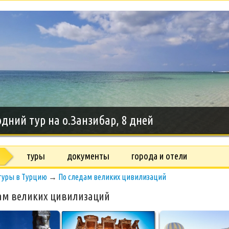
дний тур на о.Занзибар, 8 дней
туры
документы
города и отели
туры в Турцию
→
По следам великих цивилизаций
ам великих цивилизаций