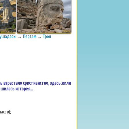
ушадасы
→
Пергам
→
Троя
ь взрастало христианство, здесь жили
шилась история...
ахов);