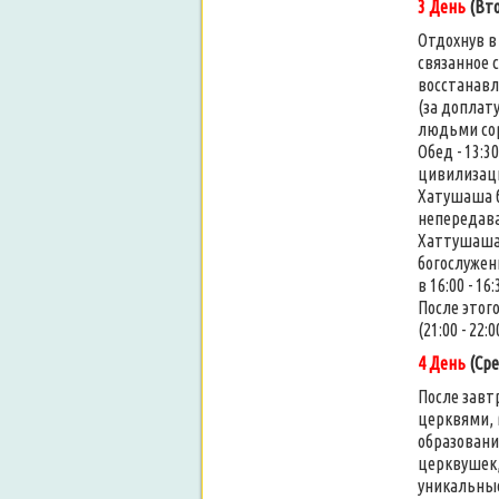
3 День
(Вто
Отдохнув в
связанное 
восстанавл
(за доплату
людьми соро
Обед - 13:3
цивилизац
Хатушаша б
непередава
Хаттушаша 
богослужен
в 16:00 - 16:
После этог
(21:00 - 22:0
4 День
(Сре
После завт
церквями, 
образован
церквушек,
уникальные