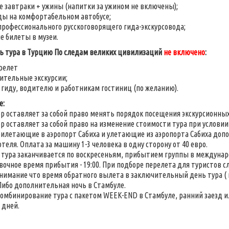
е завтраки + ужины (напитки за ужином не включены);
ды на комфортабельном автобусе;
профессионального русскоговорящего гида-экскурсовода;
е билеты в музеи.
ь тура в Турцию По следам великих цивилизаций
не включено
:
релет
ительные экскурсии;
 гиду, водителю и работникам гостиниц (по желанию).
е:
р оставляет за собой право менять порядок посещения экскурсионных
р оставляет за собой право на изменение стоимости тура при услови
илетающие в аэропорт Сабиха и улетающие из аэропорта Сабиха доп
отеля. Оплата за машину 1-3 человека в одну сторону от 40 евро.
тура заканчивается по воскресеньям, прибытием группы в междунар
очное время прибытия - 19:00. При подборе перелета для туристов с
нимание что время обратного вылета в заключительный день тура ( 
. Либо дополнительная ночь в Стамбуле.
омбинирование тура с пакетом WEEK-END в Стамбуле, ранний заезд 
 дней.