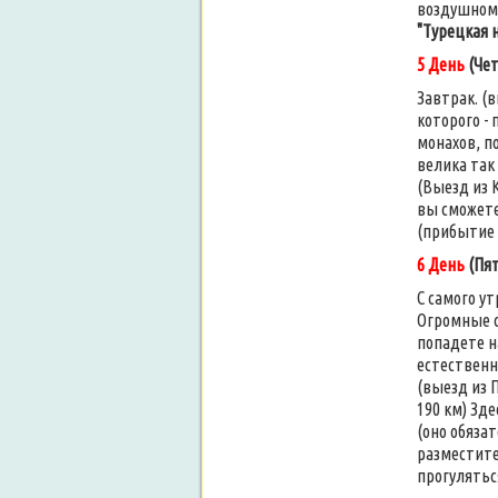
воздушном 
"Турецкая 
5 День
(Чет
Завтрак. (в
которого -
монахов, п
велика так
(Выезд из К
вы сможете
(прибытие в 
6 День
(Пят
С самого ут
Огромные с
попадете н
естественн
(выезд из П
190 км) Зд
(оно обязат
разместите
прогуляться