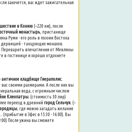
Если захочется, вас ждет зажигательная
шествие в Конию
(~220 км), после
восточный монастырь
, пристанище
на Руми - его роль в поэзии Востока
на дервишей - танцующих монахов.
8:00). Переварить впечатления от Мевляны
те в гостинице и хорошо отдохнете
е
античное кладбище Гиераполис
.
 вас своими размерами. А после них вы
инеральная вода, с огромным числом
ейне Клеопатры
. (стоимость 30 лир)
 Далее переезд в древний
город Сельчук
. (~
городицы
, где можно загадать желание
(прибытие в Эфес в 15:30 - 16:00). Вы
 19:00) После ужина вы сможете