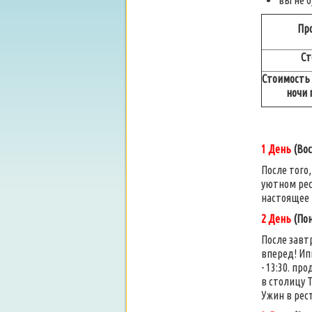
вы не 
Пр
Ст
Стоимость
ночи 
1 День
(Вос
После того
уютном рес
настоящее 
2 День
(Пон
После завт
вперед! Ип
- 13:30. пр
в столицу Т
Ужин в рес