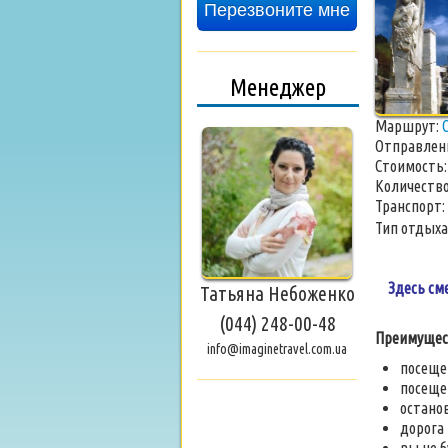
Перезвоните мне
Менеджер
Маршрут:
Отправлен
Стоимость
Количество
Транспорт:
Тип отдыха
Здесь см
Татьяна Небоженко
(044) 248-00-48
Преимущес
info@imaginetravel.com.ua
посеще
посеще
останов
дорога 