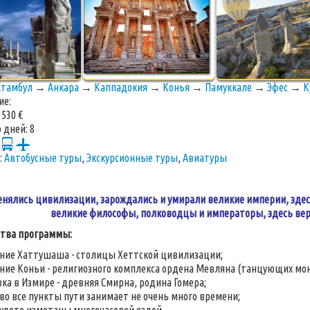
Стамбул
→
Анкара
→
Каппадокия
→
Конья
→
Памуккале
→
Эфес
→
К
ие:
:
530 €
 дней:
8
:
Автобусные туры
,
Экскурсионные туры
,
Авиатуры
енялись цивилизации, зарождались и умирали великие империи, здес
великие философы, полководцы и императоры, здесь вер
тва программы:
ние Хаттушаша - столицы Хеттской цивилизации;
ние Коньи - религиозного комплекса ордена Мевляна (танцующих мон
ка в Измире - древняя Смирна, родина Гомера;
во все пункты пути занимает не очень много времени;