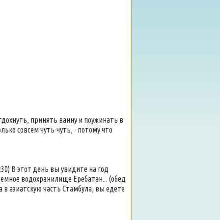
отдохнуть, принять ванну и поужинать в
лько совсем чуть-чуть, - потому что
08:30) В этот день вы увидите на год
земное водохранилище Еребатан... (обед
зда в азиатскую часть Стамбула, вы едете