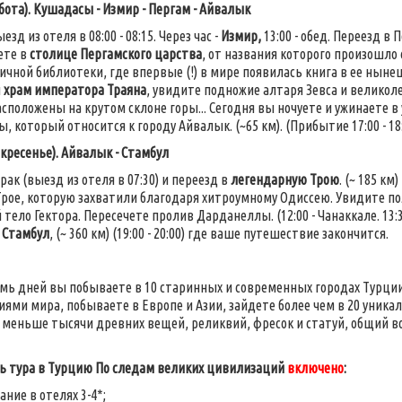
бота). Кушадасы - Измир - Пергам - Айвалык
езд из отеля в 08:00 - 08:15. Через час -
Измир,
13:00 - обед. Переезд в 
ете в
столице Пергамского царства
, от названия которого произошло 
ичной библиотеки, где впервые (!) в мире появилась книга в ее нын
й
храм императора Траяна
, увидите подножие алтаря Зевса и велико
асположены на крутом склоне горы... Сегодня вы ночуете и ужинаете в
 который относится к городу Айвалык. (~65 км). (Прибытие 17:00 - 18
кресенье). Айвалык - Стамбул
ак (выезд из отеля в 07:30) и переезд в
легендарную Трою
. (~ 185 км
Трое, которую захватили благодаря хитроумному Одиссею. Увидите пол
тело Гектора. Пересечете пролив Дарданеллы. (12:00 - Чанаккале. 13:30
в
Стамбул
, (~ 360 км) (19:00 - 20:00) где ваше путешествие закончится.
емь дней вы побываете в 10 старинных и современных городах Турции
ями мира, побываете в Европе и Азии, зайдете более чем в 20 уника
 меньше тысячи древних вещей, реликвий, фресок и статуй, общий в
ь тура в Турцию По следам великих цивилизаций
включено
:
ние в отелях 3-4*;