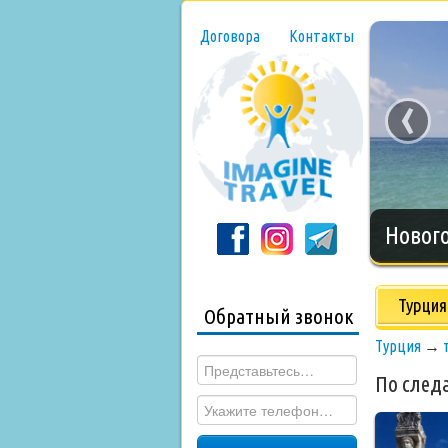
Договора
Контакты
‹
Нового
Турция
Обратный звонок
Турция
→
По след