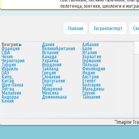
полотенца, зонтики, шезлонги и матрасы
Главная
Загранпаспорт
Ск
Венгрия
Дания
Албания
Франция
Великобритания
Бали
США
Испания
Италия
Чехия
Канада
Хорватия
Черногория
Украина
Германия
Турция
Иордания
Польша
Израиль
Таиланд
Финляндия
ОАЭ
Греция
Индия
Кипр
Словакия
Австрия
Китай
Португалия
Египет
Шри-Ланка
Тунис
Болгария
Литва
Маврикий
Мальдивы
Малайзия
Мексика
Грузия
Андорра
Доминикана
Танзания
Кения
“Imagine Trav