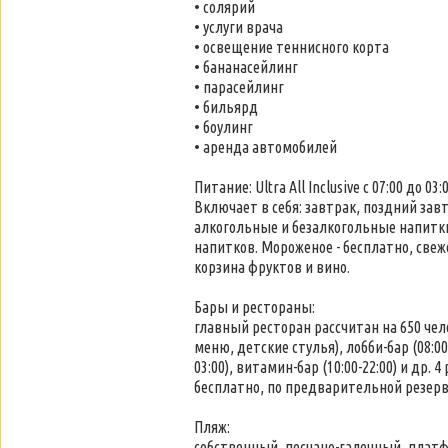
• солярий
• услуги врача
• освещение теннисного корта
• бананасейлинг
• парасейлинг
• бильярд
• боулинг
• аренда автомобилей
Питание: Ultra All Inclusive с 07:00 до 03:0
Включает в себя: завтрак, поздний завт
алкогольные и безалкогольные напитк
напитков. Мороженое - бесплатно, све
корзина фруктов и вино.
Бары и рестораны:
главный ресторан рассчитан на 650 че
меню, детские стулья), лобби-бар (08:00-2
03:00), витамин-бар (10:00-22:00) и др.
бесплатно, по предварительной резер
Пляж:
собственный, песчано-галечный, платф