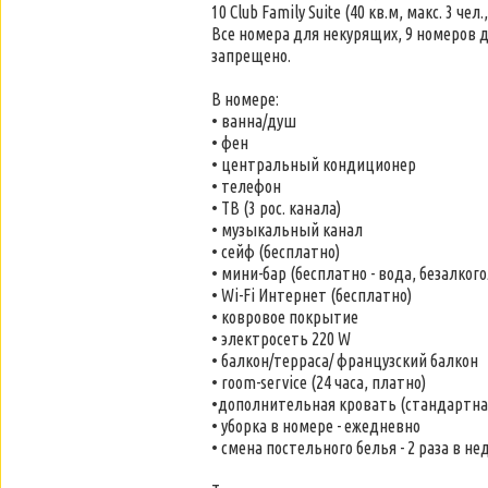
10 Club Family Suite (40 кв.м, макс. 3 че
Все номера для некурящих, 9 номеров
запрещено.
В номере:
• ванна/душ
• фен
• центральный кондиционер
• телефон
• ТВ (3 рос. канала)
• музыкальный канал
• сейф (бесплатно)
• мини-бар (бесплатно - вода, безалко
• Wi-Fi Интернет (бесплатно)
• ковровое покрытие
• электросеть 220 W
• балкон/терраса/ французский балкон
• room-service (24 часа, платно)
•дополнительная кровать (стандартна
• уборка в номере - ежедневно
• смена постельного белья - 2 раза в н