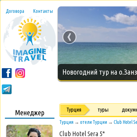
Договора
Контакты
‹
Новогодний тур на о.Занз
Турция
туры
докум
Менеджер
Турция
→
отели Турции
→
Club Hotel S
Club Hotel Sera 5*