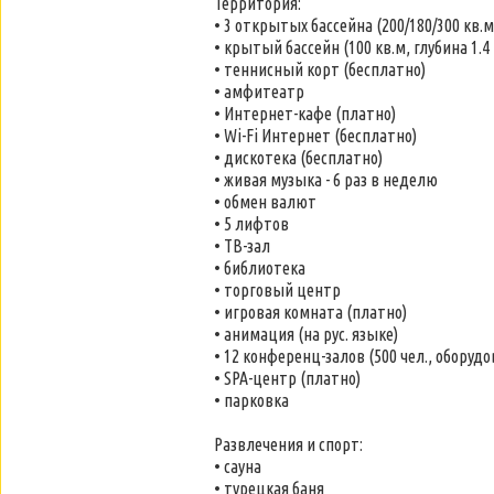
Территория:
• 3 открытых бассейна (200/180/300 кв.м, 
• крытый бассейн (100 кв.м, глубина 1.4
• теннисный корт (бесплатно)
• амфитеатр
• Интернет-кафе (платно)
• Wi-Fi Интернет (бесплатно)
• дискотека (бесплатно)
• живая музыка - 6 раз в неделю
• обмен валют
• 5 лифтов
• ТВ-зал
• библиотека
• торговый центр
• игровая комната (платно)
• анимация (на рус. языке)
• 12 конференц-залов (500 чел., оборудо
• SPA-центр (платно)
• парковка
Развлечения и спорт:
• сауна
• турецкая баня